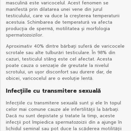
masculină este varicocelul. Acest fenomen se
manifestă prin dilatarea unei vene din jurul
testiculului, care va duce la creșterea temperaturii
acestuia. Schimbarea de temperatură va afecta
producția de spermă, motilitatea și morfologia
spermatozoizilor.
Aproximativ 40% dintre bărbați suferă de varicocele
scrotale sau alte tulburări testiculare. În 98% din
cazuri, testiculul stâng este cel afectat. Acesta
poate cauza o senzație de greutate la nivelul
scrotului, un ușor disconfort sau durere dar, de
obicei, varicocelul are o evoluție lentă.
Infecțiile cu transmitere sexuală
Infecțiile cu transmitere sexuală sunt și ele în topul
celor mai comune cauze ale infertilității la bărbați.
Dacă nu sunt depistate și tratate la timp, aceste
infecții pot împiedica spermatozoizii din a ajunge în
lichidul seminal sau pot duce la scăderea motilității