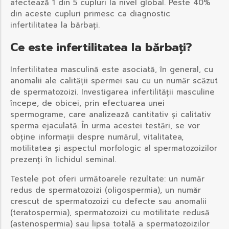
afectează 1 din 5 cupluri la nivel global. Peste 40%
din aceste cupluri primesc ca diagnostic
infertilitatea la bărbați.
Ce este infertilitatea la bărbați?
Infertilitatea masculină este asociată, în general, cu
anomalii ale calității spermei sau cu un număr scăzut
de spermatozoizi. Investigarea infertilității masculine
începe, de obicei, prin efectuarea unei
spermograme, care analizează cantitativ și calitativ
sperma ejaculată. În urma acestei testări, se vor
obține informații despre numărul, vitalitatea,
motilitatea și aspectul morfologic al spermatozoizilor
prezenți în lichidul seminal.
Testele pot oferi următoarele rezultate: un număr
redus de spermatozoizi (oligospermia), un număr
crescut de spermatozoizi cu defecte sau anomalii
(teratospermia), spermatozoizi cu motilitate redusă
(astenospermia) sau lipsa totală a spermatozoizilor