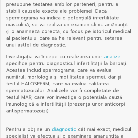
presupune testarea ambilor parteneri, pentru a
stabili cauzele exacte ale problemei. Dacă
spermograma va indica o potențială infertilitate
masculină, se va realiza un examen clinic amănunțit
și o anamneză corectă, cu focus pe istoricul medical
al pacientului care să fie relevant pentru setarea
unui astfel de diagnostic.
Investigația va începe cu realizarea unor
analize
specifice pentru diagnosticul infertilității la bărbați.
Acestea includ spermograma, care va evalua
numărul, morfologia și motilitatea spermei, dar și
testul HALOSPERM, care va evalua calitatea
spermatozoizilor. Analizele vor fi completate de
testul MAR, care vor investiga o potențială cauză
imunologică a infertilității (prezența unor anticorpi
antispermatozoizi).
Pentru a obține un
diagnostic
cât mai exact, medicul
specialist va efectua și o examinare amănunțită a