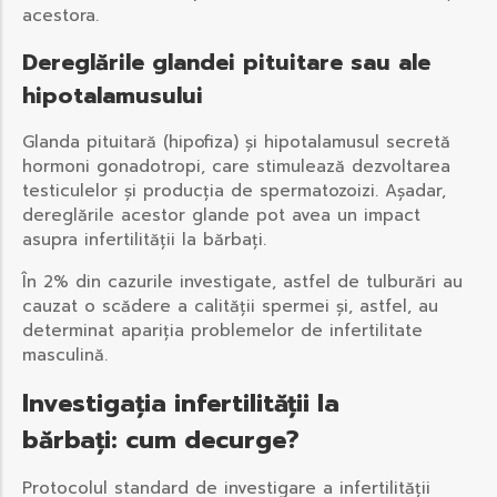
acestora.
Dereglările glandei pituitare sau ale
hipotalamusului
Glanda pituitară (hipofiza) și hipotalamusul secretă
hormoni gonadotropi, care stimulează dezvoltarea
testiculelor și producția de spermatozoizi. Așadar,
dereglările acestor glande pot avea un impact
asupra infertilității la bărbați.
În 2% din cazurile investigate, astfel de tulburări au
cauzat o scădere a calității spermei și, astfel, au
determinat apariția problemelor de infertilitate
masculină.
Investigația infertilității la
bărbați: cum decurge?
Protocolul standard de investigare a infertilității