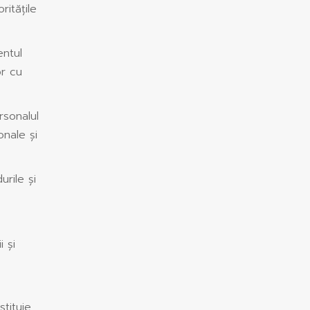
ritățile
entul
or cu
ersonalul
onale și
rile și
 și
tituie