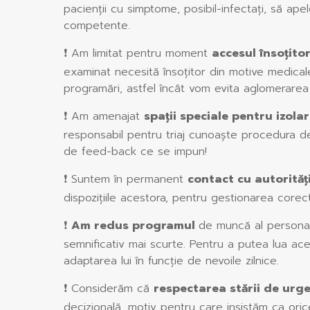
pacienții cu simptome, posibil-infectați, să ap
competente.
❗ Am limitat pentru moment
accesul însoțitori
examinat necesită însoțitor din motive medicale
programări, astfel încât vom evita aglomerarea s
❗ Am amenajat
spații speciale pentru izola
responsabil pentru triaj cunoaște procedura de
de feed-back ce se impun!
❗ Suntem în permanent
contact cu autorităț
dispozițiile acestora, pentru gestionarea corectă
❗
Am redus programul
de muncă al personalu
semnificativ mai scurte. Pentru a putea lua aces
adaptarea lui în funcție de nevoile zilnice.
❗ Considerăm că
respectarea stării de urgen
decizională, motiv pentru care insistăm ca oric