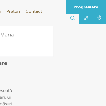
Programare
i
Preturi
Contact
 Maria
are
escută
erului
măsuri