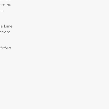
care nu
al,
ga lume.
rivire
ătatea