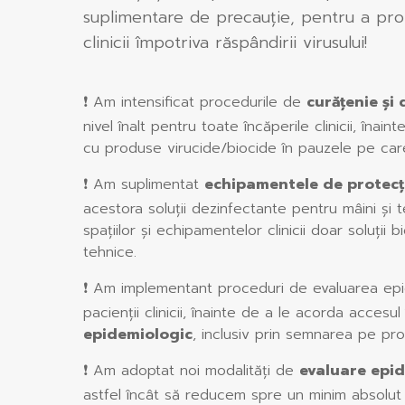
suplimentare de precauție, pentru a prote
clinicii împotriva răspândirii virusului!
❗ Am intensificat procedurile de
curățenie și 
nivel înalt pentru toate încăperile clinicii, înai
cu produse virucide/biocide în pauzele pe care
❗ Am suplimentat
echipamentele de protecț
acestora soluții dezinfectante pentru mâini și 
spațiilor și echipamentelor clinicii doar soluții bi
tehnice.
❗ Am implementant proceduri de evaluarea epide
pacienții clinicii, înainte de a le acorda accesul
epidemiologic
, inclusiv prin semnarea pe pr
❗ Am adoptat noi modalități de
evaluare epid
astfel încât să reducem spre un minim absolut 