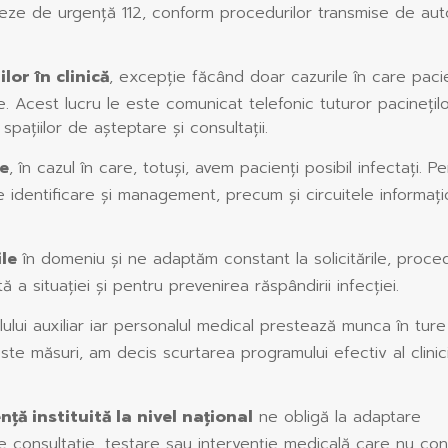
eleze de urgență 112, conform procedurilor transmise de auto
lor în clinică
, excepție făcând doar cazurile în care paci
. Acest lucru le este comunicat telefonic tuturor pacinețil
pațiilor de așteptare și consultații.
re
, în cazul în care, totuși, avem pacienți posibil infectați. P
 identificare și management, precum și circuitele informați
ile
în domeniu și ne adaptăm constant la solicitările, procedu
 a situației și pentru prevenirea răspândirii infecției.
lui auxiliar iar personalul medical prestează munca în ture
te măsuri, am decis scurtarea programului efectiv al clinicii
ță instituită la nivel național
ne obligă la adaptare
e consultație, testare sau intervenție medicală care nu cons