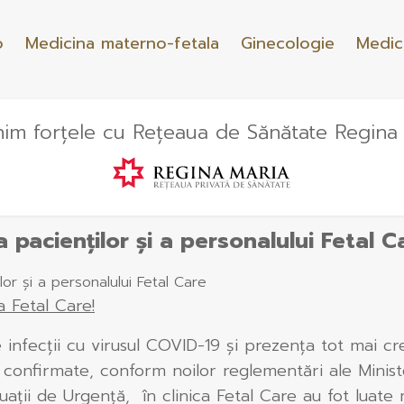
o
Medicina materno-fetala
Ginecologie
Medic
im forțele cu Rețeaua de Sănătate Regina
 pacienților și a personalului Fetal C
or și a personalului Fetal Care
a Fetal Care!
 infecții cu virusul COVID-19 și prezența tot mai cr
 confirmate, conform noilor reglementări ale Minist
uații de Urgență, în clinica Fetal Care au fot luate 