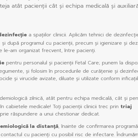
ja atât pacienții cât și echipa medicală și auxiliar
dezinfecție
a spațiilor clinicii. Aplicăm tehnici de dezinfecți
nte și după programul cu pacienții, precum şi igienizare și dez
 le-am organizat frecvent, între pacienți.
ie
pentru personalul și pacienții Fetal Care; punem la dispoz
tegumente, și folosim în procedurile de curățenie și dezinfe
ocide și virucide avizate, diluate și utilizate conform inficații
miologică zilnică, atât pentru echipa medicală, cât și pen
 în cabietele medicale! Toți pacienții clinicii trec prin
triaj
oprie răspundere a unui chestionar dedicat.
emiologică la distanță
, înainte de confirmarea programăr
contactul cu pacienți cu posibil risc de infectare. Îndrumă