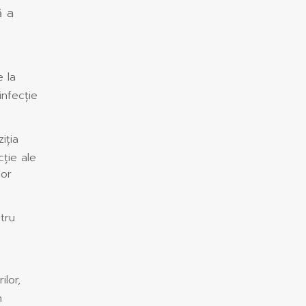
ă a
e la
infecție
iția
cție ale
lor
tru
ilor,
m