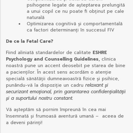
psihogene legate de așteptarea prelungită
a unui copil ce nu poate fi obținut pe cale
naturală
Optimizarea cognitivă și comportamentală
ca factori determinanți în succesul FIV
De ce la Fetal Care?
Fiind aliniată standardelor de calitate
ESHRE
Psychology and Counselling Guidelines,
clinica
noastră pune un accent deosebit pe starea de bine
a pacienților. În acest sens acordăm o atenție
specială sănătății dumneavoastră fizice și psihice,
punându-vă la dispoziție un cadru
relaxant și
securizant emoțional, prin garantarea confidențialității
și a suportului nostru constant.
Vă așteptăm să pornim împreună în cea mai
însemnată și frumoasă aventură umană – aceea de
a deveni părinți!