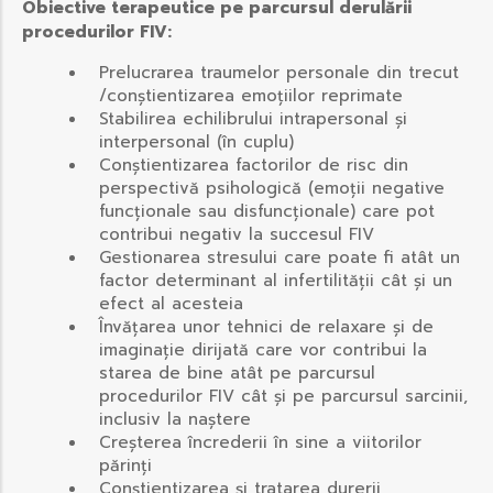
Obiective terapeutice pe parcursul derulării
procedurilor FIV:
Prelucrarea traumelor personale din trecut
/conștientizarea emoțiilor reprimate
Stabilirea echilibrului intrapersonal și
interpersonal (în cuplu)
Conștientizarea factorilor de risc din
perspectivă psihologică (emoții negative
funcționale sau disfuncționale) care pot
contribui negativ la succesul FIV
Gestionarea stresului care poate fi atât un
factor determinant al infertilității cât și un
efect al acesteia
Învățarea unor tehnici de relaxare și de
imaginație dirijată care vor contribui la
starea de bine atât pe parcursul
procedurilor FIV cât și pe parcursul sarcinii,
inclusiv la naștere
Creșterea încrederii în sine a viitorilor
părinți
Conștientizarea și tratarea durerii