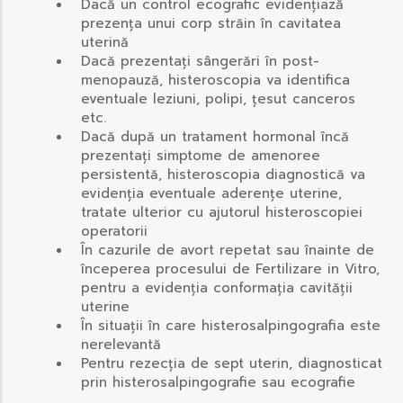
Dacă un control ecografic evidențiază
prezența unui corp străin în cavitatea
uterină
Dacă prezentați sângerări în post-
menopauză, histeroscopia va identifica
eventuale leziuni, polipi, țesut canceros
etc.
Dacă după un tratament hormonal încă
prezentați simptome de amenoree
persistentă, histeroscopia diagnostică va
evidenția eventuale aderențe uterine,
tratate ulterior cu ajutorul histeroscopiei
operatorii
În cazurile de avort repetat sau înainte de
începerea procesului de Fertilizare in Vitro,
pentru a evidenția conformația cavității
uterine
În situații în care histerosalpingografia este
nerelevantă
Pentru rezecția de sept uterin, diagnosticat
prin histerosalpingografie sau ecografie