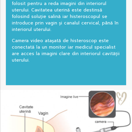
folosit pentru a reda imagini din interiorul
uterului. Cavitatea uterină este destinsă
folosind soluție salină iar histeroscopul se
introduce prin vagin și canalul cervical, până în
interiorul uterului.
Camera video atașată de histeroscop este
conectată la un monitor iar medicul specialist
are acces la imagini clare din interiorul cavității
uterului.