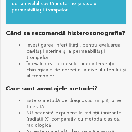
de la nivelul cavității uterine și studiul
permeabilității trompelor.
Când se recomandă histerosonografia?
investigarea infertilității, pentru evaluarea
cavității uterine și a permeabilității
trompelor
În evaluarea succesului unei intervenții
chirurgicale de corecție la nivelul uterului și
al trompelor
Care sunt avantajele metodei?
Este o metodă de diagnostic simplă, bine
tolerată
NU necesită expunere la radiații ionizante
(radiatii X) comparativ cu metoda clasică,
radiologică
Nu este o metodă chirurgicală invazivă