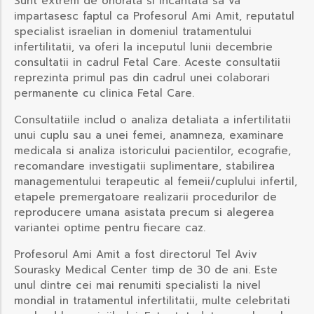
Sunt extrem de onorata si incantata sa va
impartasesc faptul ca Profesorul Ami Amit, reputatul
specialist israelian in domeniul tratamentului
infertilitatii, va oferi la inceputul lunii decembrie
consultatii in cadrul Fetal Care. Aceste consultatii
reprezinta primul pas din cadrul unei colaborari
permanente cu clinica Fetal Care.
Consultatiile includ o analiza detaliata a infertilitatii
unui cuplu sau a unei femei, anamneza, examinare
medicala si analiza istoricului pacientilor, ecografie,
recomandare investigatii suplimentare, stabilirea
managementului terapeutic al femeii/cuplului infertil,
etapele premergatoare realizarii procedurilor de
reproducere umana asistata precum si alegerea
variantei optime pentru fiecare caz.
Profesorul Ami Amit a fost directorul Tel Aviv
Sourasky Medical Center timp de 30 de ani. Este
unul dintre cei mai renumiti specialisti la nivel
mondial in tratamentul infertilitatii, multe celebritati