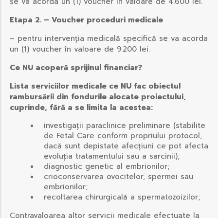
se va acorda un (1) voucher în valoare de 4.600 lei.
Etapa 2. – Voucher proceduri medicale
– pentru intervenția medicală specifică se va acorda
un (1) voucher în valoare de 9.200 lei.
Ce NU acoperă sprijinul financiar?
Lista serviciilor medicale ce NU fac obiectul
rambursării din fondurile alocate proiectului,
cuprinde, fără a se limita la acestea:
investigații paraclinice preliminare (stabilite
de Fetal Care conform propriului protocol,
dacă sunt depistate afecțiuni ce pot afecta
evoluția tratamentului sau a sarcinii);
diagnostic genetic al embrionilor;
crioconservarea ovocitelor, spermei sau
embrionilor;
recoltarea chirurgicală a spermatozoizilor;
Contravaloarea altor servicii medicale efectuate la