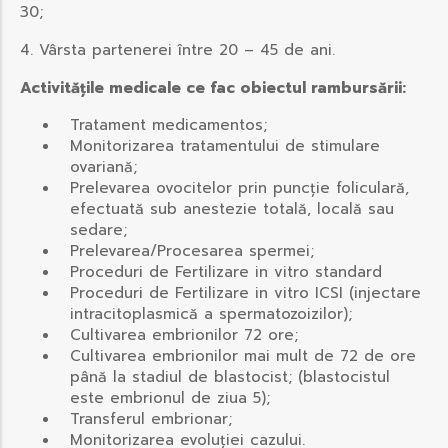
30;
4. Vârsta partenerei între 20 – 45 de ani.
Activitățile medicale ce fac obiectul rambursării:
Tratament medicamentos;
Monitorizarea tratamentului de stimulare
ovariană;
Prelevarea ovocitelor prin puncție foliculară,
efectuată sub anestezie totală, locală sau
sedare;
Prelevarea/Procesarea spermei;
Proceduri de Fertilizare in vitro standard
Proceduri de Fertilizare in vitro ICSI (injectare
intracitoplasmică a spermatozoizilor);
Cultivarea embrionilor 72 ore;
Cultivarea embrionilor mai mult de 72 de ore
până la stadiul de blastocist; (blastocistul
este embrionul de ziua 5);
Transferul embrionar;
Monitorizarea evoluţiei cazului.