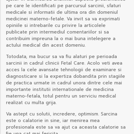
pe care le identificati pe parcursul sarcinii, sfaturi
medicale si informatii de ultima ora din domeniul
medicinei materno-fetale. Va invit sa va exprimati
opiniile si intrebarile cu privire la articolele
publicate prin intermediul comentariilor si sa
contribuim impreuna la o mai buna intelegere a
actului medical din acest domeniu.
Totodata, ma bucur sa va fiu alaturi pe perioada
sarcinii in cadrul clinicii Fetal Care. Acolo veti avea
acces la cele avansate tehnologii de examinare si
diagnosticare si la expertiza dobandita prin stagiile
de practica urmate in cadrul unora dintre cele mai
importante institutii internationale de medicina
materno-fetala, totul pentru un serviciu medical
realizat cu multa grija.
Va astept cu solutii, incredere, optimism. Sarcina
este o calatorie in sine, iar menirea mea
profesionala este sa va ajut ca aceasta calatorie sa
fie una cat mai fericita.