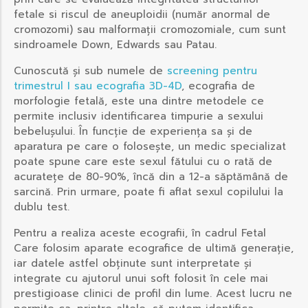
fetale si riscul de aneuploidii (număr anormal de
cromozomi) sau malformații cromozomiale, cum sunt
sindroamele Down, Edwards sau Patau.
Cunoscută și sub numele de
screening pentru
trimestrul I sau ecografia 3D-4D
, ecografia de
morfologie fetală, este una dintre metodele ce
permite inclusiv identificarea timpurie a sexului
bebelușului. În funcție de experiența sa și de
aparatura pe care o folosește, un medic specializat
poate spune care este sexul fătului cu o rată de
acuratețe de 80-90%, încă din a 12-a săptămână de
sarcină. Prin urmare, poate fi aflat sexul copilului la
dublu test.
Pentru a realiza aceste ecografii, în cadrul Fetal
Care folosim aparate ecografice de ultimă generație,
iar datele astfel obținute sunt interpretate și
integrate cu ajutorul unui soft folosit în cele mai
prestigioase clinici de profil din lume. Acest lucru ne