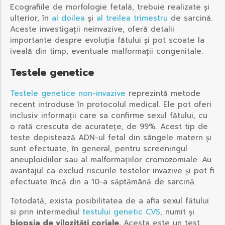
Ecografiile de morfologie fetală, trebuie realizate și
ulterior, în
al doilea
și
al treilea trimestru
de sarcină.
Aceste investigații neinvazive, oferă detalii
importante despre evoluția fătului și pot scoate la
iveală din timp, eventuale malformații congenitale.
Testele genetice
Testele genetice non-invazive
reprezintă metode
recent introduse în protocolul medical. Ele pot oferi
inclusiv informații care sa confirme sexul fătului, cu
o rată crescuta de acuratețe, de 99%. Acest tip de
teste depistează ADN-ul fetal din sângele matern și
sunt efectuate, în general, pentru screeningul
aneuploidiilor sau al malformațiilor cromozomiale. Au
avantajul ca exclud riscurile testelor invazive și pot fi
efectuate încă din a 10-a săptămână de sarcină.
Totodată, exista posibilitatea de a afla sexul fătului
si prin intermediul
testului genetic CVS,
numit și
biopsia de vilozități coriale.
Acesta este un test