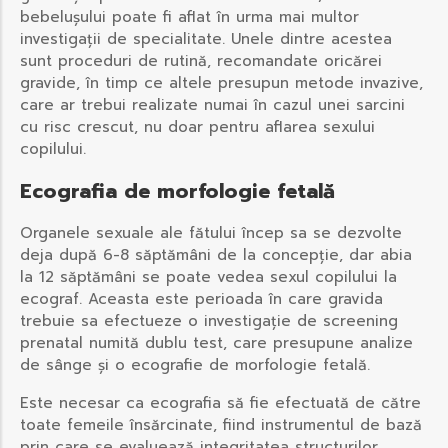
bebelușului poate fi aflat în urma mai multor
investigații de specialitate. Unele dintre acestea
sunt proceduri de rutină, recomandate oricărei
gravide, în timp ce altele presupun metode invazive,
care ar trebui realizate numai în cazul unei sarcini
cu risc crescut, nu doar pentru aflarea sexului
copilului.
Ecografia de morfologie fetală
Organele sexuale ale fătului încep sa se dezvolte
deja după 6-8 săptămâni de la concepție, dar abia
la 12 săptămâni se poate vedea sexul copilului la
ecograf. Aceasta este perioada în care gravida
trebuie sa efectueze o investigație de screening
prenatal numită dublu test, care presupune analize
de sânge și o ecografie de morfologie fetală.
Este necesar ca ecografia să fie efectuată de către
toate femeile însărcinate, fiind instrumentul de bază
prin care se evaluează integritatea structurilor