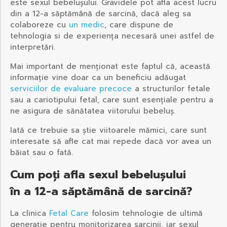
este sexul bebelușului. Gravidele pot afla acest lucru
din a 12-a săptămână de sarcină, dacă aleg sa
colaboreze cu
un medic
, care dispune de
tehnologia si de experiența necesară unei astfel de
interpretări.
Mai important de menționat este faptul că, această
informație vine doar ca un beneficiu adăugat
serviciilor de evaluare precoce
a structurilor fetale
sau a cariotipului fetal, care sunt esențiale pentru a
ne asigura de sănătatea viitorului bebeluș.
Iată ce trebuie sa știe viitoarele mămici, care sunt
interesate să afle cat mai repede dacă vor avea un
băiat sau o fată.
Cum poți afla sexul bebelușului
în a 12-a săptămână de sarcină?
La clinica
Fetal Care
folosim tehnologie de ultimă
generație pentru monitorizarea sarcinii, iar sexul