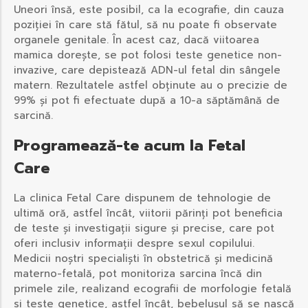
Uneori însă, este posibil, ca la ecografie, din cauza
poziției în care stă fătul, să nu poate fi observate
organele genitale. În acest caz, dacă viitoarea
mamica dorește, se pot folosi teste genetice non-
invazive, care depistează ADN-ul fetal din sângele
matern. Rezultatele astfel obținute au o precizie de
99% și pot fi efectuate după a 10-a săptămână de
sarcină.
Programează-te acum la Fetal
Care
La clinica Fetal Care dispunem de tehnologie de
ultimă oră, astfel încât, viitorii părinți pot beneficia
de teste și investigații sigure și precise, care pot
oferi inclusiv informații despre sexul copilului.
Medicii noștri specialiști în obstetrică și medicină
materno-fetală, pot monitoriza sarcina încă din
primele zile, realizand ecografii de morfologie fetală
si teste genetice, astfel încât, bebelușul să se nască