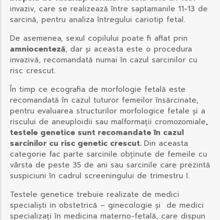
invaziv, care se realizează între saptamanile 11-13 de
sarcină, pentru analiza întregului cariotip fetal.
De asemenea, sexul copilului poate fi aflat prin
amniocenteză
, dar și aceasta este o procedura
invazivă, recomandată numai în cazul sarcinilor cu
risc crescut.
În timp ce ecografia de morfologie fetală este
recomandată în cazul tuturor femeilor însărcinate,
pentru evaluarea structurilor morfologice fetale și a
riscului de aneuploidii sau malformații cromozomiale
,
testele genetice sunt recomandate în cazul
sarcinilor cu risc genetic crescut.
Din aceasta
categorie fac parte sarcinile obținute de femeile cu
vârsta de peste 35 de ani sau sarcinile care prezintă
suspiciuni în cadrul screeningului de trimestru I.
Testele genetice trebuie realizate de medici
specialiști in obstetrică – ginecologie și de medici
specializați în medicina materno-fetală, care dispun