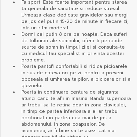
Fa sport. Este foarte important pentru starea
ta generala de sanatate si reduce stresul.
Urmeaza clase dedicate gravidelor sau mergi
pe jos cel putin 15-20 de minute in fiecare zi,
intr-un ritm moderat.
Dormi cel putin 8 ore pe noapte. Daca suferi
de tulburari ale somnului, ofera-ti perioade
scurte de somn in timpul zilei si consulta-te
cu medicul tau specialist in privinta acestei
probleme.
Poarta pantofi confortabili si ridica picioarele
in sus de cateva ori pe zi, pentru a preveni
oboseala si umflarea talpilor, a picioarelor si a
gleznelor.
Poarta in continuare centura de siguranta
atunci cand te afli in masina. Banda superioara
ar trebui sa te retina doar in zona claviculei,
in timp ce partea inferioara a ei ar trebui
pozitionata in partea cea mai de jos a
abdomenului, in zona coapselor. De
asemenea, ar fi bine sa te asezi cat mai