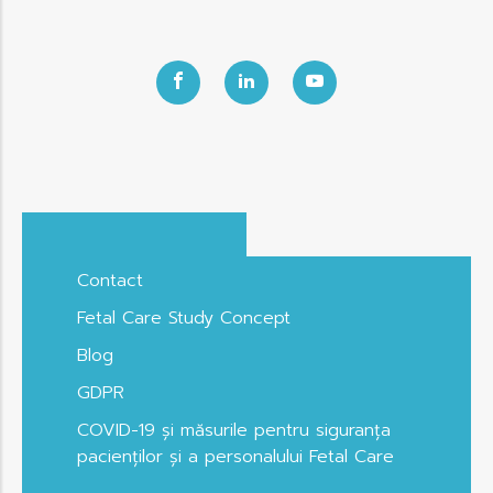
Contact
Fetal Care Study Concept
Blog
GDPR
COVID-19 și măsurile pentru siguranța
pacienților și a personalului Fetal Care