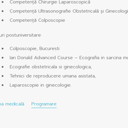
Competență Chirurgie Laparoscopică
Competență Ultrasonografie Obstetricală și Ginecolog
Competență Colposcopie
uri postuniversitare:
Colposcopie, Bucuresti
Ian Donald Advanced Course – Ecografia in sarcina mult
Ecografie obstetricala si ginecologica,
Tehnici de reproducere umana asistata,
Laparoscopie in ginecologie.
pa medicală
Programare