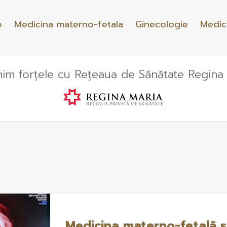
o
Medicina materno-fetala
Ginecologie
Medic
im forțele cu Rețeaua de Sănătate Regina
Medicina materno-fetală ș