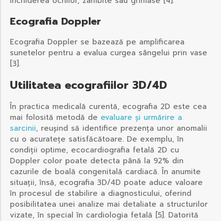
închiderea ochilor, zâmbite sau grimase [4].
Ecografia Doppler
Ecografia Doppler se bazează pe amplificarea
sunetelor pentru a evalua curgea sângelui prin vase
[3].
Utilitatea ecografiilor 3D/4D
În practica medicală curentă, ecografia 2D este cea
mai folosită metodă de
evaluare și urmărire a
sarcinii
, reușind să identifice prezența unor anomalii
cu o acuratețe satisfăcătoare. De exemplu, în
condiții optime, ecocardiografia fetală 2D cu
Doppler color poate detecta până la 92% din
cazurile de boală congenitală cardiacă. În anumite
situații, însă, ecografia 3D/4D poate aduce valoare
în procesul de stabilire a diagnosticului, oferind
posibilitatea unei analize mai detaliate a structurilor
vizate, în special în cardiologia fetală [5]. Datorită