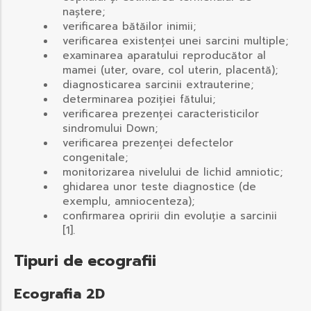
naștere;
verificarea bătăilor inimii;
verificarea existenței unei sarcini multiple;
examinarea aparatului reproducător al
mamei (uter, ovare, col uterin, placentă);
diagnosticarea sarcinii extrauterine;
determinarea poziției fătului;
verificarea prezenței caracteristicilor
sindromului Down;
verificarea prezenței defectelor
congenitale;
monitorizarea nivelului de lichid amniotic;
ghidarea unor teste diagnostice (de
exemplu, amniocenteza);
confirmarea opririi din evoluție a sarcinii
[1].
Tipuri de ecografii
Ecografia 2D