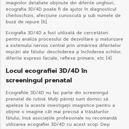
imaginilor detaliate obținute din diferite unghiuri,
ecografia 3D/4D poate fi de ajutor în diagnosticul
cheiloschizis, afecțiune cunoscută și sub numele de
buză de iepure [6].
Ecografia 3D/4D a fost utilizată de cercetători
pentru analiza procesului de dezvoltare și maturizare
a sistemului nervos central prin urmărirea diferitelor
mișcări ale fătului: deschiderea și închiderea ochilor,
diferite expresii faciale, reflexe primare, etc [4].
Locul ecografiei 3D/4D în
screeningul prenatal
Ecografiile 3D/4D nu fac parte din screeningul
prenatal de rutină. Mulți părinți sunt dornici să
apeleze la aceste investigații imagistice pentru a
obține o imagine cât mai precisă a trăsăturilor
fătului, însă asociațiile profesionale nu recomandă
utilizarea ecografiei 3D/4D cu acest scop. Deși