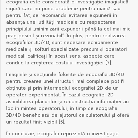
ecografia este considerată o investigație imagistică
sigură care nu pune probleme pentru mamă sau
pentru făt, se recomandă evitarea expunerii în
absența unei utilități medicale cu respectarea
principiului „minimizării expunerii până la cel mai mic
prag posibil și rezonabil”. În plus, pentru realizarea
ecografiilor 3D/4D, sunt necesare echipamente
medicale și softuri specializate precum și operatori
medicali calificați în acest sens, aspecte care
conduc la creșterea costului investigației [7].
Imaginile și secțiunile folosite de ecografia 3D/4D
pentru crearea unei structuri mai complexe pot fi
obținute și prin intermediul ecografiei 2D de un
operator experimentat. În cazul ecografiei 2D,
asamblarea planurilor și reconstrucția informației au
loc în mintea operatorului, în timp ce ecografia
3D/4D beneficiază de ajutorul calculatorului și oferă
un rezultat finit vizibil [5].
În concluzie, ecografia reprezintă o investigație