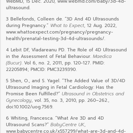
WebMD, 15 Dec. 2020, www.webmd.com/baby/3d-4d-
ultrasound.
3 Bellefonds, Colleen de. “3D And 4D Ultrasounds
during Pregnancy.”
What to Expect
, 12 Aug. 2022,
www.whattoexpect.com/pregnancy/pregnancy-
health/prenatal-testing-3d-4d-ultrasounds/.
4 Lebit DF, Vladareanu PD. The Role of 4D Ultrasound
in the Assessment of Fetal Behaviour.
Maedica
(Bucur)
. Vol 6, no. 2, 2011, pp. 120-127. PMID:
22205894; PMCID: PMC3239390.
5 Shen, O., and S. Yagel. “The Added Value of 3D/4D
Ultrasound Imaging in Fetal Cardiology: Has the
Promise Been Fulfilled?”
Ultrasound in Obstetrics and
Gynecology
, vol. 35, no. 3, 2010, pp. 260–262.,
doi:10.1002/uog.7569.
6 Whiting, Francesca. “What Are 3D and 4D
Ultrasound Scans?”
BabyCentre UK
,
www.babycentre.co.uk/x557299/what-are-3d-and-4d-