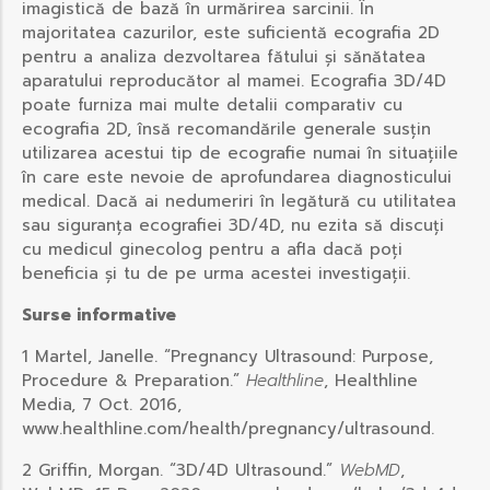
imagistică de bază în urmărirea sarcinii. În
majoritatea cazurilor, este suficientă ecografia 2D
pentru a analiza dezvoltarea fătului și sănătatea
aparatului reproducător al mamei. Ecografia 3D/4D
poate furniza mai multe detalii comparativ cu
ecografia 2D, însă recomandările generale susțin
utilizarea acestui tip de ecografie numai în situațiile
în care este nevoie de aprofundarea diagnosticului
medical. Dacă ai nedumeriri în legătură cu utilitatea
sau siguranța ecografiei 3D/4D, nu ezita să discuți
cu medicul ginecolog pentru a afla dacă poți
beneficia și tu de pe urma acestei investigații.
Surse informative
1 Martel, Janelle. “Pregnancy Ultrasound: Purpose,
Procedure & Preparation.”
Healthline
, Healthline
Media, 7 Oct. 2016,
www.healthline.com/health/pregnancy/ultrasound.
2 Griffin, Morgan. “3D/4D Ultrasound.”
WebMD
,