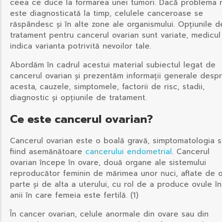
ceea ce duce la formarea unei tumori. Dacă problema 
este diagnosticată la timp, celulele canceroase se
răspândesc și în alte zone ale organismului. Opțiunile d
tratament pentru cancerul ovarian sunt variate, medicul
indica varianta potrivită nevoilor tale.
Abordăm în cadrul acestui material subiectul legat de
cancerul ovarian și prezentăm informații generale desp
acesta, cauzele, simptomele, factorii de risc, stadii,
diagnostic și opțiunile de tratament.
Ce este cancerul ovarian?
Cancerul ovarian este o boală gravă, simptomatologia 
fiind asemănătoare
cancerului endometrial
. Cancerul
ovarian începe în ovare, două organe ale sistemului
reproducător feminin de mărimea unor nuci, aflate de 
parte și de alta a uterului, cu rol de a produce ovule în
anii în care femeia este fertilă. (1)
În cancer ovarian, celule anormale din ovare sau din