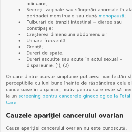
mâncare;
Secreții vaginale sau sângerări anormale în af
perioadei menstruale sau după
menopauză
;
Tulburări de tranzit intestinal – diaree sau
constipație;
Creșterea dimensiunii abdomenului;
Urinare frecventă;
Greață;
Dureri de spate;
Dureri ascuțite sau acute în actul sexual –
dispareunie. (1), (2)
Oricare dintre aceste simptome pot avea manifestări s
perceptibile cu luni bune înainte de răspândirea celulel
canceroase în organism, motiv pentru care este să mer
la un
screening pentru cancerele ginecologice la Fetal
Care
.
Cauzele apariției cancerului ovarian
Cauza apariției cancerului ovarian nu este cunoscută,