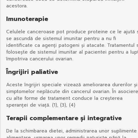
acestora.
Imunoterapie
Celulele canceroase pot produce proteine ce le ajută 
se ascundă de sistemul imunitar pentru a nu fi
identificate ca agenți patogeni și atacate. Tratamentul 
folosește de sistemul imunitar al pacientei pentru a lup
împotriva cancerului ovarian.
Îngrijiri paliative
Aceste îngrijiri speciale vizează ameliorarea durerilor și
simptomelor neplăcute din cancerul ovarian. În asocier
cu alte forme de tratament conduce la creșterea
speranței de viață. (1), (3), (4)
Terapii complementare și integrative
De la schimbarea dietei, administrarea unor suplimente
alimentare, urmarea unor remedii naturiste până la