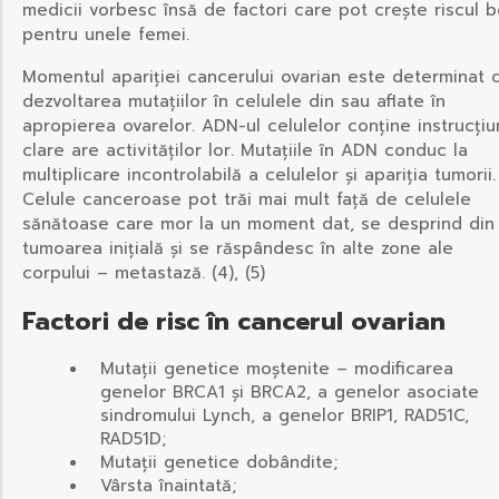
medicii vorbesc însă de factori care pot crește riscul bo
pentru unele femei.
Momentul apariției cancerului ovarian este determinat 
dezvoltarea mutațiilor în celulele din sau aflate în
apropierea ovarelor. ADN-ul celulelor conține instrucțiu
clare are activităților lor. Mutațiile în ADN conduc la
multiplicare incontrolabilă a celulelor și apariția tumorii.
Celule canceroase pot trăi mai mult față de celulele
sănătoase care mor la un moment dat, se desprind din
tumoarea inițială și se răspândesc în alte zone ale
corpului – metastază. (4), (5)
Factori de risc în cancerul ovarian
Mutații genetice moștenite – modificarea
genelor BRCA1 și BRCA2, a genelor asociate
sindromului Lynch, a genelor BRIP1, RAD51C,
RAD51D;
Mutații genetice dobândite;
Vârsta înaintată;