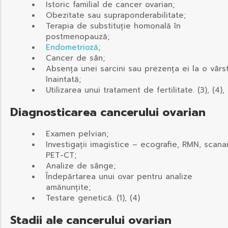
Istoric familial de cancer ovarian;
Obezitate sau supraponderabilitate;
Terapia de substituție homonală în
postmenopauză;
Endometrioză
;
Cancer de sân;
Absența unei sarcini sau prezența ei la o vârs
înaintată;
Utilizarea unui tratament de fertilitate. (3), (4), 
Diagnosticarea cancerului ovarian
Examen pelvian;
Investigații imagistice – ecografie, RMN, scana
PET-CT;
Analize de sânge;
Îndepărtarea unui ovar pentru analize
amănunțite;
Testare genetică. (1), (4)
Stadii ale cancerului ovarian