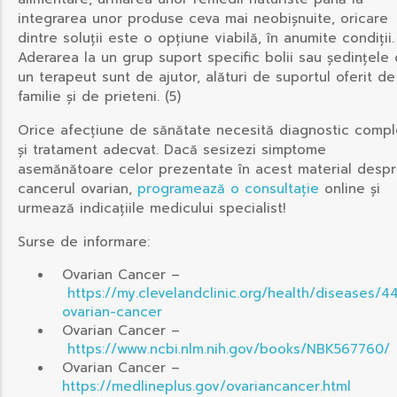
integrarea unor produse ceva mai neobișnuite, oricare
dintre soluții este o opțiune viabilă, în anumite condiții.
Aderarea la un grup suport specific bolii sau ședințele 
un terapeut sunt de ajutor, alături de suportul oferit de
familie și de prieteni. (5)
Orice afecțiune de sănătate necesită diagnostic compl
și tratament adecvat. Dacă sesizezi simptome
asemănătoare celor prezentate în acest material desp
cancerul ovarian,
programează o consultație
online și
urmează indicațiile medicului specialist!
Surse de informare:
Ovarian Cancer –
https://my.clevelandclinic.org/health/diseases/4
ovarian-cancer
Ovarian Cancer –
https://www.ncbi.nlm.nih.gov/books/NBK567760/
Ovarian Cancer –
https://medlineplus.gov/ovariancancer.html