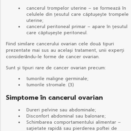
cancerul trompelor uterine – se formează în
celulele din țesutul care căptușește trompele
uterine;
cancerul peritoneal primar – apare în țesutul
care căptușește peritoneul.
Fiind similare cancerului ovarian cele două tipuri
prezentate mai sus au același tratament, unii experți
considerându-le forme de cancer ovarian.
Sunt și tipuri rare de cancer ovarian precum:
tumorile maligne germinale;
tumorile stromale. (3)
Simptome în cancerul ovarian
Dureri pelvine sau abdominale;
Disconfort abdominal sau balonare;
Schimbarea comportamentului alimentar –
sațietate rapidă sau pierderea poftei de