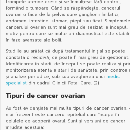
trompele uterine cresc și se înmulțesc fără control,
formând o tumoare. Când se răspândește, cancerul
ovarian o face de la pelvis spre ganglionii limfatici,
abdomen, intestine, stomac, piept sau ficat. Simptomel
cancerului ovarian sunt mai greu de sesizat la început,
motiv pentru care se multe ori diagnosticul este stabili
în faze avansate ale bolii.
Studiile au arătat că după tratamentul inițial se poate
constata o recidivă, ce poate fi mai greu de gestionat.
Identificarea în stadii de început se poate realiza și pri
monitorizarea atentă a stării de sănătate, prin controal
și analize periodice, sub supravegherea unui
medic
specialist
din cadrul Clinicii Fetal Care. (2)
Tipuri de cancer ovarian
Au fost evidențiate mai multe tipuri de cancer ovarian, 
mai frecvent este cancerul epitelial care începe în
celulele ce acoperă ovarul. Sunt și versiuni de cancer
înrudite acestuia: